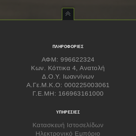
ΠΛΗΡΟΦΟΡΊΕΣ
ΑΦΜ: 996622324
Κων. Κόττικα 4, Ανατολή
Δ.Ο.Υ. Ιωαννίνων
Α.Γε.Μ.Κ.Ο: 000225003061
Γ.Ε.ΜΗ: 166963161000
ΥΠΗΡΕΣΊΕΣ
Κατασκευή Ιστοσελίδων
Ηλεκτρονικό Εμπόριο