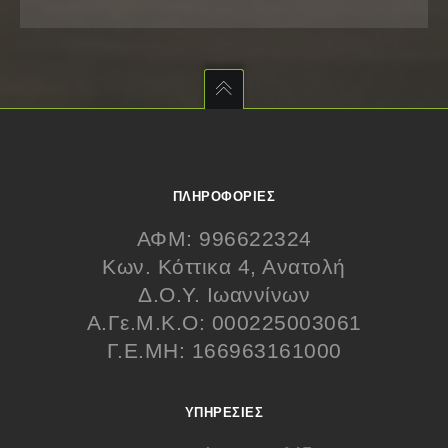
ΠΛΗΡΟΦΟΡΊΕΣ
ΑΦΜ: 996622324
Κων. Κόττικα 4, Ανατολή
Δ.Ο.Υ. Ιωαννίνων
Α.Γε.Μ.Κ.Ο: 000225003061
Γ.Ε.ΜΗ: 166963161000
ΥΠΗΡΕΣΊΕΣ