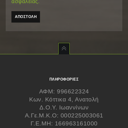
ασφάλειας.
ΠΛΗΡΟΦΟΡΊΕΣ
ΑΦΜ: 996622324
Κων. Κόττικα 4, Ανατολή
Δ.Ο.Υ. Ιωαννίνων
Α.Γε.Μ.Κ.Ο: 000225003061
Γ.Ε.ΜΗ: 166963161000