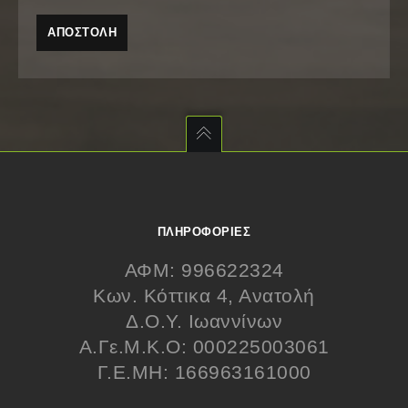
ΠΛΗΡΟΦΟΡΊΕΣ
ΑΦΜ: 996622324
Κων. Κόττικα 4, Ανατολή
Δ.Ο.Υ. Ιωαννίνων
Α.Γε.Μ.Κ.Ο: 000225003061
Γ.Ε.ΜΗ: 166963161000