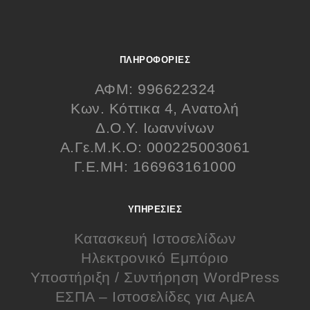
ΠΛΗΡΟΦΟΡΊΕΣ
ΑΦΜ: 996622324
Κων. Κόττικα 4, Ανατολή
Δ.Ο.Υ. Ιωαννίνων
Α.Γε.Μ.Κ.Ο: 000225003061
Γ.Ε.ΜΗ: 166963161000
ΥΠΗΡΕΣΊΕΣ
Κατασκευή Ιστοσελίδων
Ηλεκτρονικό Εμπόριο
Υποστήριξη / Συντήρηση WordPress
ΕΣΠΑ – Ιστοσελίδες για ΑμεΑ