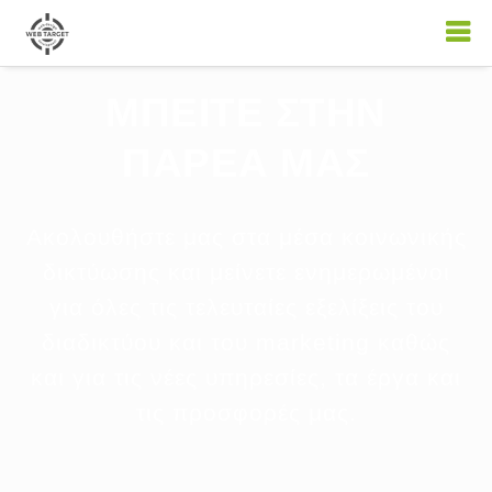
ΜΠΕΙΤΕ ΣΤΗΝ
ΠΑΡΕΑ ΜΑΣ
Ακολουθήστε μας στα μέσα κοινωνικής
δικτύωσης και μείνετε ενημερωμένοι
για όλες τις τελευταίες εξελίξεις του
διαδικτύου και του marketing καθώς
και για τις νέες υπηρεσίες, τα έργα και
τις προσφορές μας.