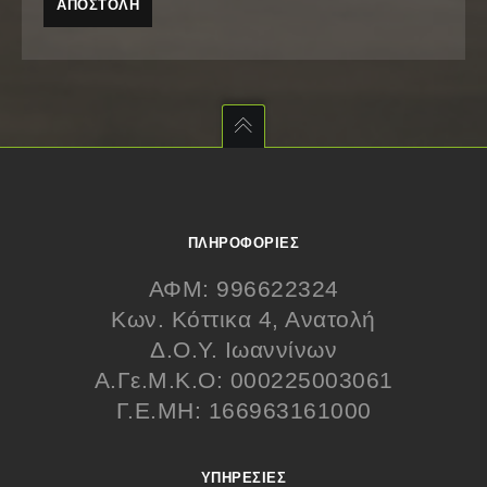
ΠΛΗΡΟΦΟΡΊΕΣ
ΑΦΜ: 996622324
Κων. Κόττικα 4, Ανατολή
Δ.Ο.Υ. Ιωαννίνων
Α.Γε.Μ.Κ.Ο: 000225003061
Γ.Ε.ΜΗ: 166963161000
ΥΠΗΡΕΣΊΕΣ