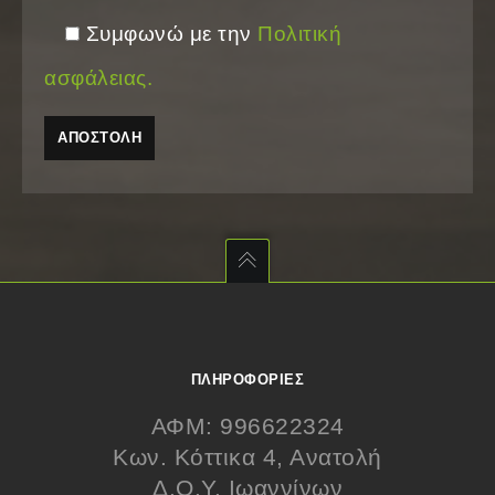
Συμφωνώ με την
Πολιτική
ασφάλειας.
ΠΛΗΡΟΦΟΡΊΕΣ
ΑΦΜ: 996622324
Κων. Κόττικα 4, Ανατολή
Δ.Ο.Υ. Ιωαννίνων