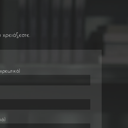
 χρειάζεστε.
χρεωτικό)
κό)