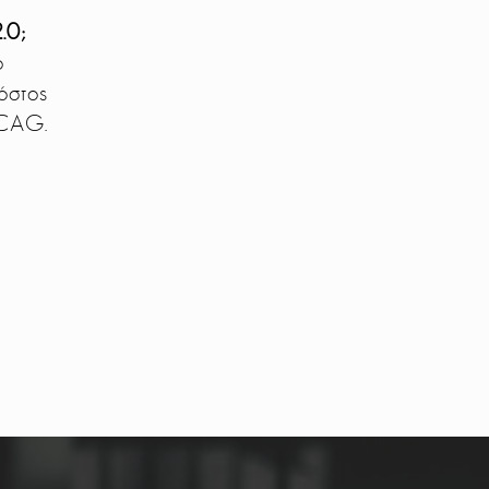
.0;
ο
όστος
WCAG.