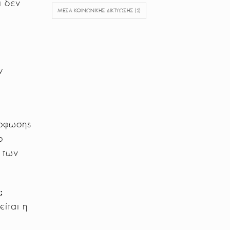
ι δεν
ΜΈΣΑ ΚΟΙΝΩΝΙΚΉΣ ΔΙΚΤΎΩΣΗΣ
(2)
ν
όρφωσης
ο
 των
;
ίται η