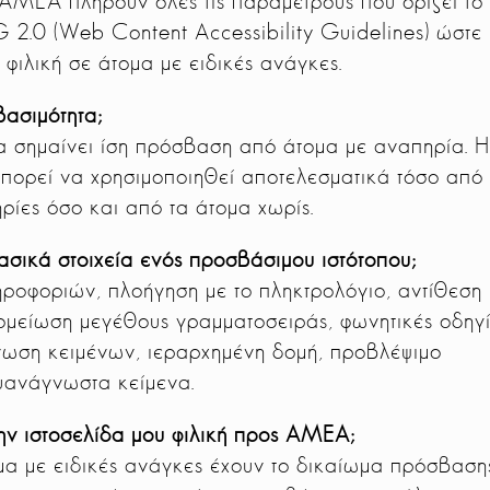
 ΑΜΕΑ πληρούν όλες τις παραμέτρους που ορίζει το
.0 (Web Content Accessibility Guidelines) ώστε 
 φιλική σε άτομα με ειδικές ανάγκες.
βασιμότητα;
 σημαίνει ίση πρόσβαση από άτομα με αναπηρία. 
μπορεί να χρησιμοποιηθεί αποτελεσματικά τόσο από 
ρίες όσο και από τα άτομα χωρίς.
βασικά στοιχεία ενός προσβάσιμου ιστότοπου;
ροφοριών, πλοήγηση με το πληκτρολόγιο, αντίθεση
μείωση μεγέθους γραμματοσειράς, φωνητικές οδηγί
ωση κειμένων, ιεραρχημένη δομή, προβλέψιμο
υανάγνωστα κείμενα.
την ιστοσελίδα μου φιλική προς ΑΜΕΑ;
τομα με ειδικές ανάγκες έχουν το δικαίωμα πρόσβαση