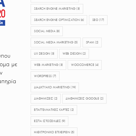
SEARCH ENGINE MARKETING
(3)
SEARCH ENGINE OPTIMIZATION
(6)
SEO
(17)
SOCIAL MEDIA
(8)
SOCIAL MEDIA MARKETING
(5)
SPAM
(2)
UX DESIGN
(3)
WEB DESIGN
(2)
ύπου
τομα με
WEB MARKETING
(3)
WOOCOMERCE
(4)
ν
WORDPRESS
(7)
απηρία
ΔΙΑΔΙΚΤΥΑΚΟ MARKETING
(19)
ΔΙΑΦΗΜΙΣΕΙΣ
(2)
ΔΙΑΦΗΜΙΣΕΙΣ GOOGLE
(2)
ΕΠΑΓΓΕΛΜΑΤΙΚΕΣ ΚΑΡΤΕΣ
(2)
ΕΣΠΑ ΙΣΤΟΣΕΛΙΔΕΣ
(9)
ΗΛΕΚΤΡΟΝΙΚΟ ΕΠΙΧΕΙΡΕΙΝ
(5)