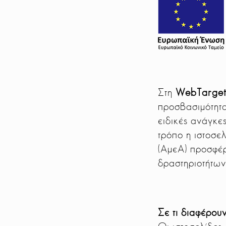
Στη
WebTarge
προσβασιμότητα
ειδικές ανάγκε
τρόπο η ιστοσε
(ΑμεΑ) προσφέρ
δραστηριοτήτων 
Σε τι διαφέρουν